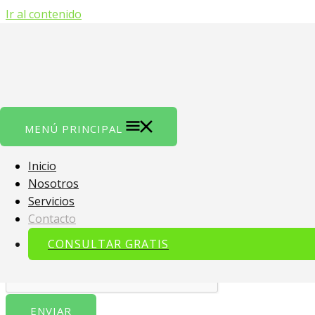
Ir al contenido
Contactanos
Tenemos una propuesta.
Hacé tu consulta gratis.
Nombre
*
Nombre
Apellidos
MENÚ PRINCIPAL
Correo electrónico
*
Teléfono de contacto
*
Inicio
Nosotros
Presupuesto estimado de marketing
*
Servicios
Contacto
¿En que te podemos ayudar?
*
CONSULTAR GRATIS
ENVIAR