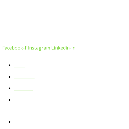
Nuestra misión es mejorar la salud de las organizaciones a
Facebook-f
Instagram
Linkedin-in
Inicio
Nosotros
Servicios
Contacto
Contactarnos
Buenos Aires 40, Frías, Santiago del Estero.